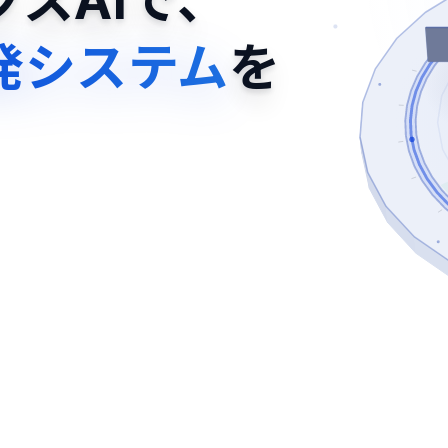
スAIで、
発システム
を