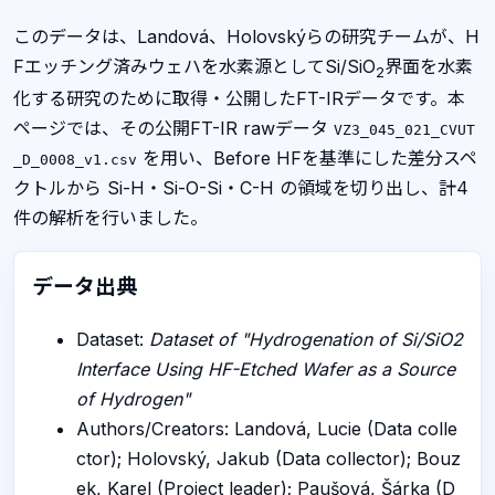
このデータは、Landová、Holovskýらの研究チームが、H
Fエッチング済みウェハを水素源としてSi/SiO
界面を水素
2
化する研究のために取得・公開したFT-IRデータです。本
ページでは、その公開FT-IR rawデータ
VZ3_045_021_CVUT
を用い、Before HFを基準にした差分スペ
_D_0008_v1.csv
クトルから Si-H・Si-O-Si・C-H の領域を切り出し、計4
件の解析を行いました。
データ出典
Dataset:
Dataset of "Hydrogenation of Si/SiO2
Interface Using HF-Etched Wafer as a Source
of Hydrogen"
Authors/Creators: Landová, Lucie (Data colle
ctor); Holovský, Jakub (Data collector); Bouz
ek, Karel (Project leader); Paušová, Šárka (D