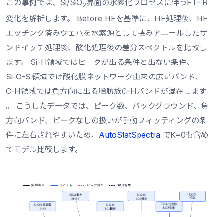
この事例では、Si/SiO
界面の水素化プロセスに伴うFT-IR
2
変化を解析します。
Before HF
を基準に、HF処理後、HF
エッチング済みウェハを水素源として挟みアニールしたサ
ンドイッチ処理後、酸化処理後の差分スペクトルを比較し
ます。
Si-H
領域ではピークが出る条件と出ない条件、
Si-O-Si
領域では酸化膜ネットワーク由来の広いバンド、
C-H
領域では負方向に出る脂肪族
C-H
バンドが混在します
。 こうしたデータでは、ピーク数、バックグラウンド、負
方向バンド、ピークなしの扱いが手動フィッティングの条
件に左右されやすいため、
AutoStatSpectra
でK=0も含め
てモデル比較します。